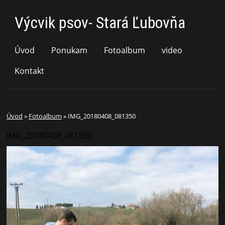
Výcvik psov- Stará Ľubovňa
Úvod
Ponukam
Fotoalbum
video
Kontakt
Úvod
»
Fotoalbum
»
IMG_20180408_081350
IMG_20180408_081350