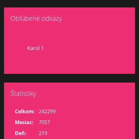
Obľúbené odkazy
Karol 1
Štatistiky
Celkom:
242299
Mesiac:
7057
Deň:
219