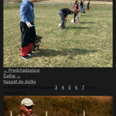
← Predchádzajúce
Ďalšie →
Naspäť do zložky
Automatické precházenie:
3
|
4
|
5
|
6
|
7
(čas v
sekundách)