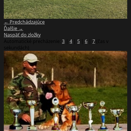
← Predchádzajúce
Ďalšie →
Naspäť do zložky
Automatické precházenie:
3
|
4
|
5
|
6
|
7
(čas v
sekundách)