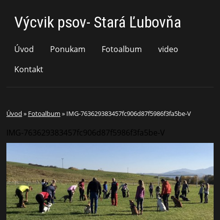
Výcvik psov- Stará Ľubovňa
Úvod
Ponukam
Fotoalbum
video
Kontakt
Úvod
»
Fotoalbum
»
IMG-763629383457fc906d87f5986f3fa5be-V
IMG-763629383457fc906d87f5986f3fa5be-V