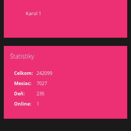
Karol 1
Štatistiky
Celkom:
242099
Mesiac:
7027
Deň:
235
Online:
1