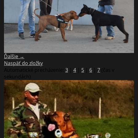
Ďalšie →
Naspäť do zložky
Automatické precházenie:
3
|
4
|
5
|
6
|
7
(čas v
sekundách)