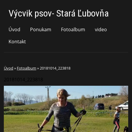
Výcvik psov- Stará Ľubovňa
Úvod
Ponukam
Fotoalbum
video
Kontakt
Úvod
»
Fotoalbum
»
20181014_223818
20181014_223818