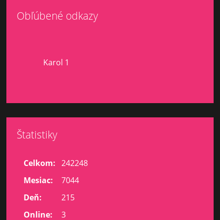
Obľúbené odkazy
Karol 1
Štatistiky
Celkom:
242248
Mesiac:
7044
Deň:
215
Online:
3