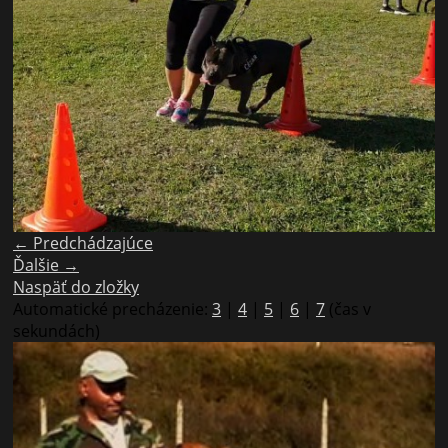
← Predchádzajúce
Ďalšie →
Naspäť do zložky
Automatické precházenie:
3
|
4
|
5
|
6
|
7
(čas v
sekundách)